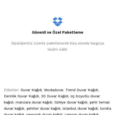
Güvenli ve Özel Paketleme
Siparişleriniz özenle paketlenerek kısa sürede kargoya
teslim edilir
Etiketler:
Duvar Kağıdı
,
Modaduvar
,
Trend Duvar Kağıdı
,
Derinlik Duvar Kağıdı
,
3D Duvar Kağıdı
,
üç boyutlu duvar
kağıdı
,
manzara duvar kağıdı
,
türkiye duvar kağıdı
,
şehir temalı
duvar kağıdı
,
şehirler duvar kağıdı
,
istanbul duvar kağıdı
,
londra
duvar kağıdı
,
newyork duvar kağıdı
,
canyon duvar kağıdı
,