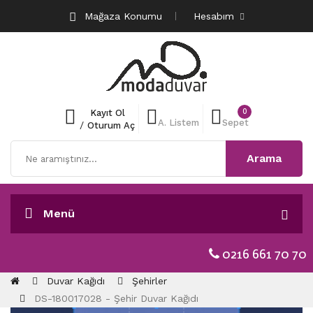
Mağaza Konumu
Hesabım
0
Kayıt Ol
A. Listem
Sepet
/
Oturum Aç
Arama
Menü
0216 661 70 70
Duvar Kağıdı
Şehirler
DS-180017028 - Şehir Duvar Kağıdı