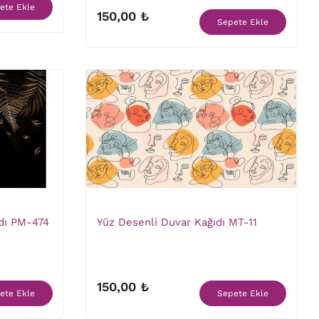
ete Ekle
150,00 ₺
Sepete Ekle
dı PM-474
Yüz Desenli Duvar Kağıdı MT-11
150,00 ₺
ete Ekle
Sepete Ekle