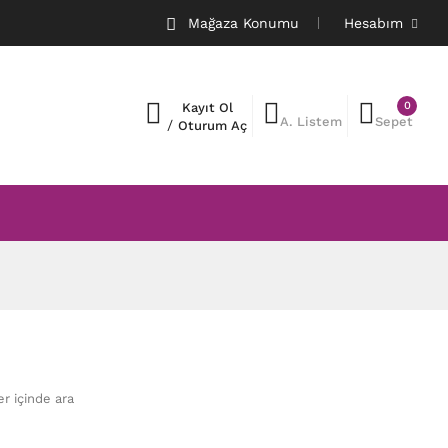
Mağaza Konumu
Hesabım
0
Kayıt Ol
A. Listem
Sepet
/
Oturum Aç
er içinde ara