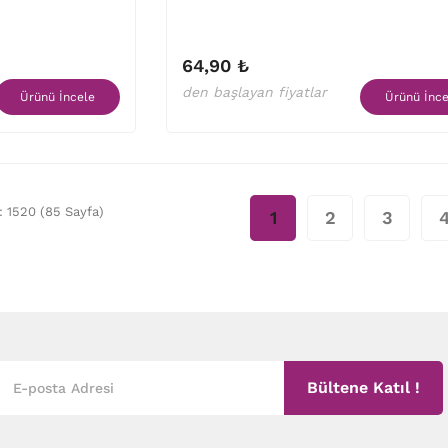
64,90 ₺
den başlayan fiyatlar
Ürünü İncele
Ürünü İnce
m: 1520 (85 Sayfa)
1
2
3
Bültene Katıl !