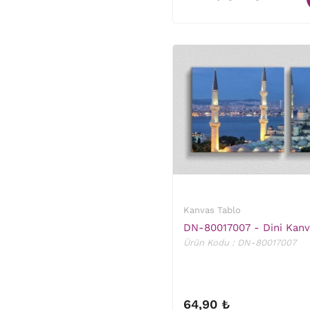
Kanvas Tablo
DN-80017007 - Dini Kanv
Ürün Kodu : DN-80017007
64,90 ₺