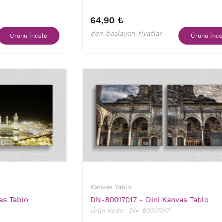
64,90 ₺
den başlayan fiyatlar
Ürünü İncele
Ürünü İnce
Kanvas Tablo
as Tablo
DN-80017017 - Dini Kanvas Tablo
Ürün Kodu : DN-80017017