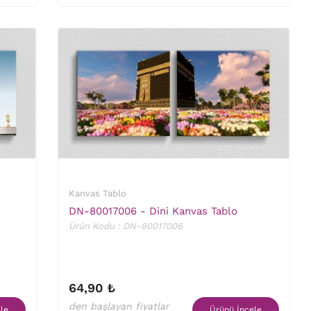
Kanvas Tablo
DN-80017006 - Dini Kanvas Tablo
Ürün Kodu : DN-80017006
64,90 ₺
den başlayan fiyatlar
le
Ürünü İncele