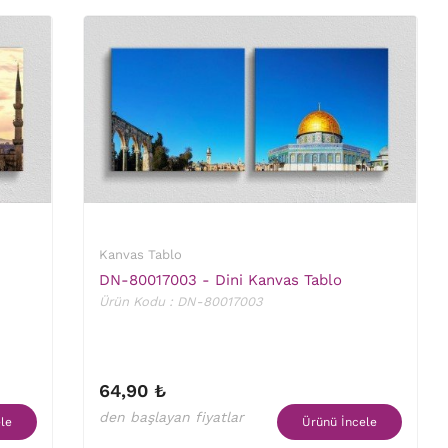
Kanvas Tablo
DN-80017003 - Dini Kanvas Tablo
Ürün Kodu : DN-80017003
64,90 ₺
den başlayan fiyatlar
le
Ürünü İncele