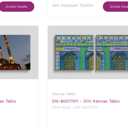
den başlayan fiyatlar
Ürünü İncele
Ürünü İnce
Kanvas Tablo
as Tablo
DN-80017011 - Dini Kanvas Tablo
Ürün Kodu : DN-80017011