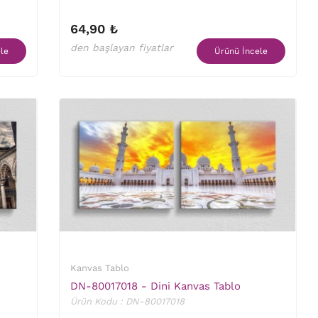
64,90 ₺
den başlayan fiyatlar
le
Ürünü İncele
Kanvas Tablo
DN-80017018 - Dini Kanvas Tablo
Ürün Kodu : DN-80017018