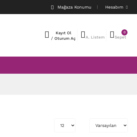
Mağaza Konumu
Hesabım
0
Kayıt Ol
A. Listem
Sepet
/
Oturum Aç