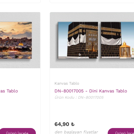
Kanvas Tablo
as Tablo
DN-80017005 - Dini Kanvas Tablo
Ürün Kodu : DN-80017005
64,90 ₺
den başlayan fiyatlar
Ürünü İncele
Ürünü İnce