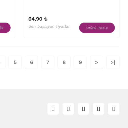
64,90 ₺
den başlayan fiyatlar
le
Ürünü İncele
4
5
6
7
8
9
>
>|