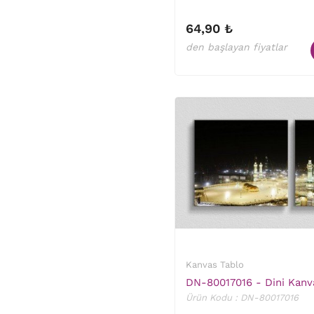
64,90 ₺
den başlayan fiyatlar
Kanvas Tablo
DN-80017016 - Dini Kanv
Ürün Kodu : DN-80017016