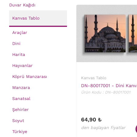
Duvar Kağıdı
Kanvas Tablo
Araçlar
Dini
Harita
Hayvanlar
Köprü Manzarası
Kanvas Tablo
DN-80017001 - Dini Kanv
Manzara
Ürün Kodu : DN-80017001
Sanatsal
Şehirler
64,90 ₺
Soyut
den başlayan fiyatlar
Türkiye