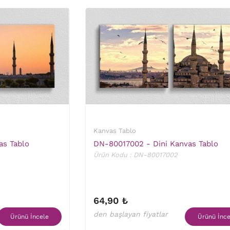
Kanvas Tablo
as Tablo
DN-80017002 - Dini Kanvas Tablo
Ürün Kodu : DN-80017002
64,90 ₺
den başlayan fiyatlar
Ürünü İncele
Ürünü İnce