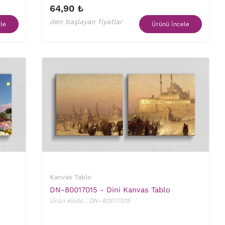
64,90 ₺
den başlayan fiyatlar
le
Ürünü İncele
Kanvas Tablo
DN-80017015 - Dini Kanvas Tablo
Ürün Kodu : DN-80017015