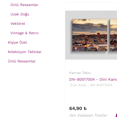
Ünlü Ressamlar
Uzak Doğu
Vektörel
Vintage & Retro
Kişiye Özel
Koleksiyon Tablolar
Ünlü Ressamlar
Kanvas Tablo
DN-80017004 - Dini Kanv
Ürün Kodu : DN-80017004
64,90 ₺
den başlayan fiyatlar