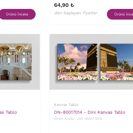
64,90 ₺
den başlayan fiyatlar
Ürünü İncele
Ürünü İnce
Kanvas Tablo
as Tablo
DN-80017014 - Dini Kanvas Tablo
Ürün Kodu : DN-80017014