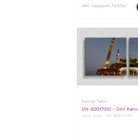
den başlayan fiyatlar
Kanvas Tablo
DN-80017010 - Dini Kanv
Ürün Kodu : DN-80017010