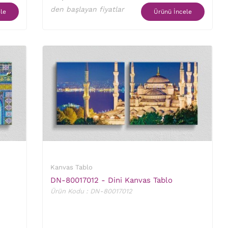
den başlayan fiyatlar
le
Ürünü İncele
Kanvas Tablo
DN-80017012 - Dini Kanvas Tablo
Ürün Kodu : DN-80017012