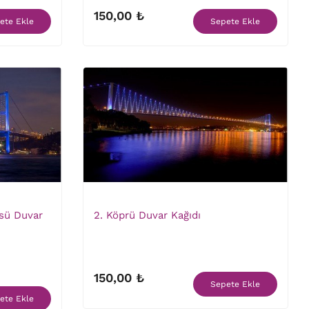
150,00 ₺
ete Ekle
Sepete Ekle
sü Duvar
2. Köprü Duvar Kağıdı
150,00 ₺
Sepete Ekle
ete Ekle