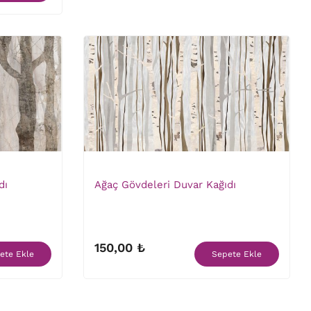
dı
Ağaç Gövdeleri Duvar Kağıdı
150,00 ₺
ete Ekle
Sepete Ekle