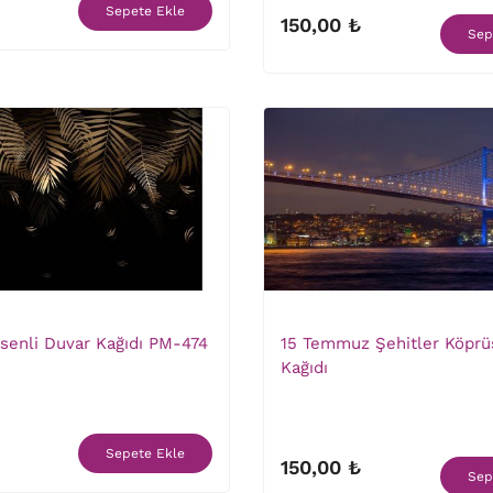
Sepete Ekle
150,00 ₺
Sep
senli Duvar Kağıdı PM-474
15 Temmuz Şehitler Köprü
Kağıdı
Sepete Ekle
150,00 ₺
Sep