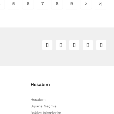
4
5
6
7
8
9
>
>|
Hesabım
Hesabım
Sipariş Geçmişi
Bakiye İşlemlerim