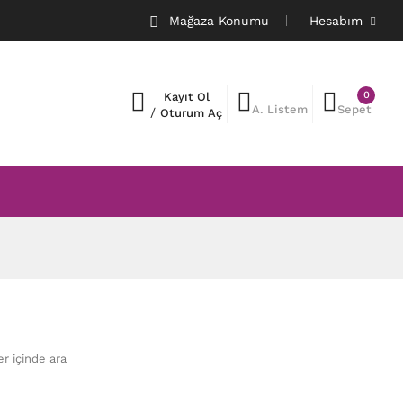
Mağaza Konumu
Hesabım
0
Kayıt Ol
A. Listem
Sepet
/
Oturum Aç
er içinde ara