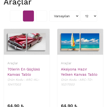
Araçlar
Araçlar
Araçlar
70lerin En Güçlüsü
Aksiyona Hazır
Kanvas Tablo
Yelken Kanvas Tablo
Ürün Kodu : ARC-KL-
Ürün Kodu : ARC-TD-
10417003
10217003
64,90 ₺
64,90 ₺