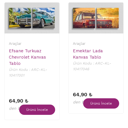
Araçlar
Araçlar
Efsane Turkuaz
Emektar Lada
Chevrolet Kanvas
Kanvas Tablo
Tablo
Ürün Kodu : ARC-KL-
10417046
Ürün Kodu : ARC-KL-
10417001
64,90 ₺
64,90 ₺
den başlayan fiyatlar
Ürünü İncele
den başlayan fiyatlar
Ürünü İncele