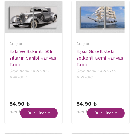
Araçlar
Araçlar
Eski Ve Bakımlı 50li
Eşsiz Güzellikteki
Yılların Sahibi Kanvas
Yelkenli Gemi Kanvas
Tablo
Tablo
Ürün Kodu : ARC-KL-
Ürün Kodu : ARC-TD-
10417029
10217018
64,90 ₺
64,90 ₺
den başlayan fiyatlar
den başlayan fiyatlar
Ürünü İncele
Ürünü İncele