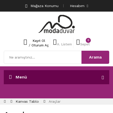
Mağaza Konumu
Hesabım
0
Kayıt Ol
A. Listem
Sepet
/
Oturum Aç
Arama
Menü
Kanvas Tablo
Araçlar