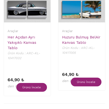
Araçlar
Araçlar
Her Açıdan Ayrı
Huzuru Bulmuş BelAir
Yakışıklı Kanvas
Kanvas Tablo
Tablo
Ürün Kodu : ARC-KL-
10417005
Ürün Kodu : ARC-KL-
10417032
64,90 ₺
64,90 ₺
den başlayan fiyatlar
Ürünü İncele
den başlayan fiyatlar
Ürünü İncele