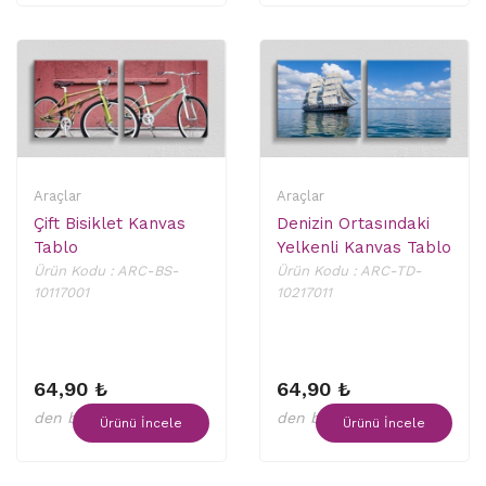
Araçlar
Araçlar
Çift Bisiklet Kanvas
Denizin Ortasındaki
Tablo
Yelkenli Kanvas Tablo
Ürün Kodu : ARC-BS-
Ürün Kodu : ARC-TD-
10117001
10217011
64,90 ₺
64,90 ₺
den başlayan fiyatlar
den başlayan fiyatlar
Ürünü İncele
Ürünü İncele