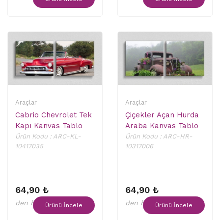
Araçlar
Araçlar
Cabrio Chevrolet Tek
Çiçekler Açan Hurda
Kapı Kanvas Tablo
Araba Kanvas Tablo
Ürün Kodu : ARC-KL-
Ürün Kodu : ARC-HR-
10417035
10317006
64,90 ₺
64,90 ₺
den başlayan fiyatlar
den başlayan fiyatlar
Ürünü İncele
Ürünü İncele