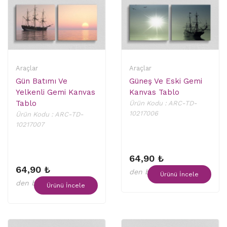
Araçlar
Araçlar
Gün Batımı Ve
Güneş Ve Eski Gemi
Yelkenli Gemi Kanvas
Kanvas Tablo
Tablo
Ürün Kodu : ARC-TD-
10217006
Ürün Kodu : ARC-TD-
10217007
64,90 ₺
64,90 ₺
den başlayan fiyatlar
Ürünü İncele
den başlayan fiyatlar
Ürünü İncele