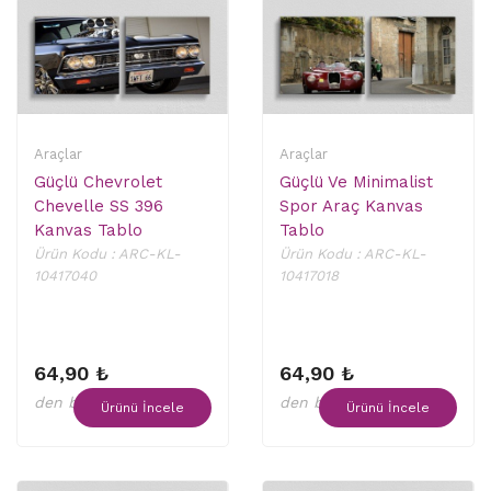
Araçlar
Araçlar
Güçlü Chevrolet
Güçlü Ve Minimalist
Chevelle SS 396
Spor Araç Kanvas
Kanvas Tablo
Tablo
Ürün Kodu : ARC-KL-
Ürün Kodu : ARC-KL-
10417040
10417018
64,90 ₺
64,90 ₺
den başlayan fiyatlar
den başlayan fiyatlar
Ürünü İncele
Ürünü İncele