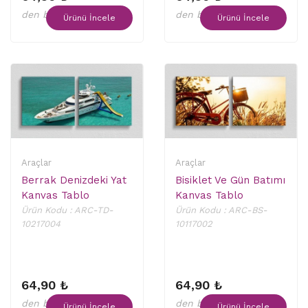
den başlayan fiyatlar
den başlayan fiyatlar
Ürünü İncele
Ürünü İncele
Araçlar
Araçlar
Berrak Denizdeki Yat
Bisiklet Ve Gün Batımı
Kanvas Tablo
Kanvas Tablo
Ürün Kodu : ARC-TD-
Ürün Kodu : ARC-BS-
10217004
10117002
64,90 ₺
64,90 ₺
den başlayan fiyatlar
den başlayan fiyatlar
Ürünü İncele
Ürünü İncele