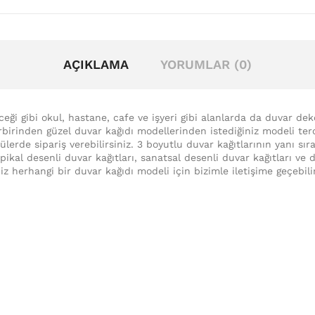
AÇIKLAMA
YORUMLAR (0)
eceği gibi okul, hastane, cafe ve işyeri gibi alanlarda da duvar de
irbirinden güzel duvar kağıdı modellerinden istediğiniz modeli terc
lerde sipariş verebilirsiniz. 3 boyutlu duvar kağıtlarının yanı sır
ropikal desenli duvar kağıtları, sanatsal desenli duvar kağıtları v
iz herhangi bir duvar kağıdı modeli için bizimle iletişime geçebili