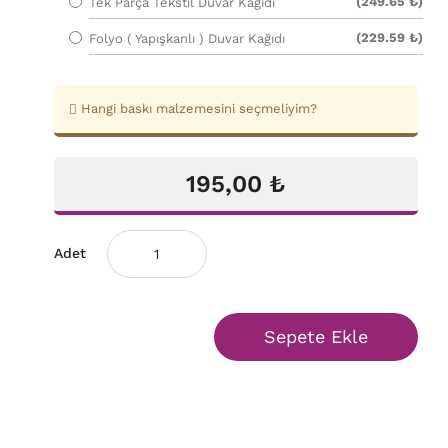
(249.65 ₺)
Tek Parça Tekstil Duvar Kağıdı
(229.59 ₺)
Folyo ( Yapışkanlı ) Duvar Kağıdı
Hangi baskı malzemesini seçmeliyim?
195,00 ₺
Adet
Sepete Ekle