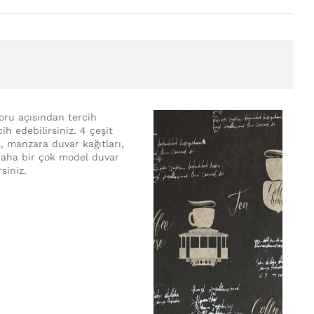
koru açısından tercih
ih edebilirsiniz. 4 çeşit
a, manzara duvar kağıtları,
e daha bir çok model duvar
rsiniz.