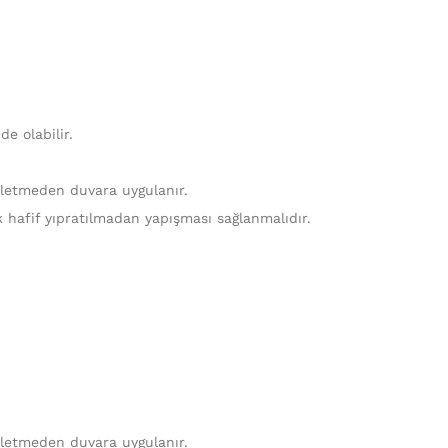
e olabilir.
ekletmeden duvara uygulanır.
k hafif yıpratılmadan yapışması sağlanmalıdır.
ekletmeden duvara uygulanır.