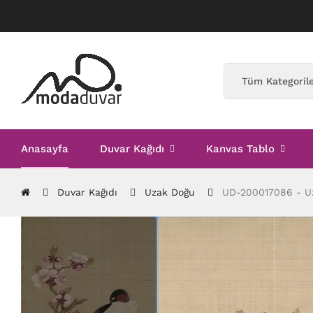
Anasayfa
Duvar Kağıdı
Kanvas Tablo
Duvar Kağıdı
Uzak Doğu
UD-200017086 - Uz