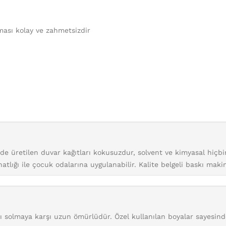
ması kolay ve zahmetsizdir
inde üretilen duvar kağıtları kokusuzdur, solvent ve kimyasal hiç
tlığı ile çocuk odalarına uygulanabilir. Kalite belgeli baskı maki
arı solmaya karşı uzun ömürlüdür. Özel kullanılan boyalar sayesin