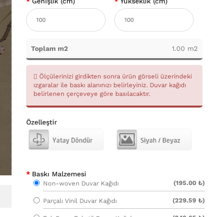
Genişlik (cm)
Yükseklik (cm)
Toplam m2
1.00 m2
Ölçülerinizi girdikten sonra ürün görseli üzerindeki
ızgaralar ile baskı alanınızı belirleyiniz. Duvar kağıdı
belirlenen çerçeveye göre basılacaktır.
Özelleştir
Baskı Malzemesi
(195.00 ₺)
Non-woven Duvar Kağıdı
(229.59 ₺)
Parçalı Vinil Duvar Kağıdı