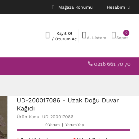
Mağaza Konumu
Hesabım
0
Kayıt Ol
A. Listem
Sepet
/
Oturum Aç
0216 661 70 70
UD-200017086 - Uzak Doğu Duvar
Kağıdı
Ürün Kodu: UD-200017086
0 Yorum
Yorum Yap