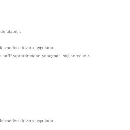
e olabilir.
ekletmeden duvara uygulanır.
k hafif yıpratılmadan yapışması sağlanmalıdır.
ekletmeden duvara uygulanır.