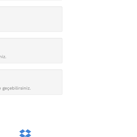
niz.
 geçebilirsiniz.