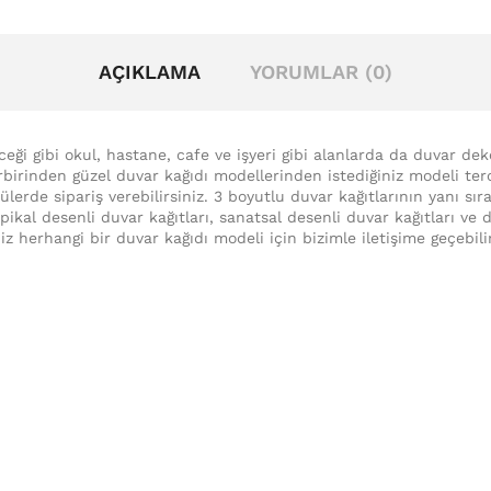
AÇIKLAMA
YORUMLAR (0)
eceği gibi okul, hastane, cafe ve işyeri gibi alanlarda da duvar de
irbirinden güzel duvar kağıdı modellerinden istediğiniz modeli terc
lerde sipariş verebilirsiniz. 3 boyutlu duvar kağıtlarının yanı sır
ropikal desenli duvar kağıtları, sanatsal desenli duvar kağıtları v
iz herhangi bir duvar kağıdı modeli için bizimle iletişime geçebili