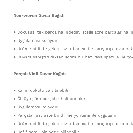
Non-woven Duvar Kağıdı
● Dokusuz, tek parça halindedir, isteğe göre parçalar halind
● Uygulaması kolaydır.
● Ürünle birlikte gelen toz tutkal su ile karıştırıp fazla b
● Duvara yapıştırıldıktan sonra bir bez veya spatula ile ço
Parçalı Vinil Duvar Kağıdı
● Kalın, dokulu ve silinebilir
● Ölçüye göre parçalar halinde olur
● Uygulaması kolaydır
● Parçalar üst üste bindirme yöntemi ile uygulanır
● Ürünle birlikte gelen toz tutkal su ile karıştırıp fazla b
● Hafif nemli bir bezle silinebilir