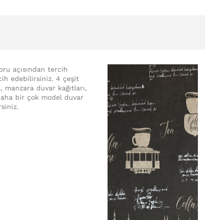
koru açısından tercih
ih edebilirsiniz. 4 çeşit
a, manzara duvar kağıtları,
e daha bir çok model duvar
rsiniz.