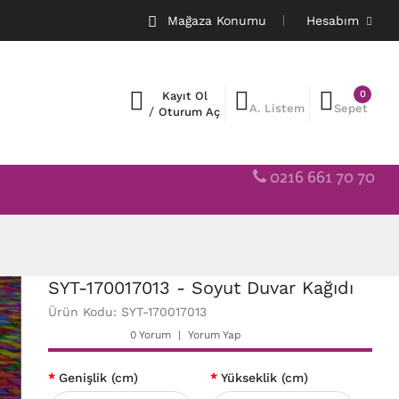
Mağaza Konumu
Hesabım
0
Kayıt Ol
A. Listem
Sepet
/
Oturum Aç
0216 661 70 70
SYT-170017013 - Soyut Duvar Kağıdı
Ürün Kodu: SYT-170017013
0 Yorum
Yorum Yap
Genişlik (cm)
Yükseklik (cm)