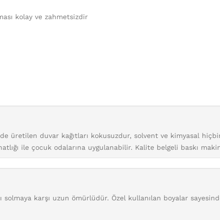
ması kolay ve zahmetsizdir
inde üretilen duvar kağıtları kokusuzdur, solvent ve kimyasal hiç
tlığı ile çocuk odalarına uygulanabilir. Kalite belgeli baskı maki
arı solmaya karşı uzun ömürlüdür. Özel kullanılan boyalar sayesin