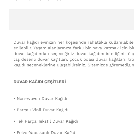
Duvar kağıdı evinizin her köşesinde rahatlıkla kullanılabil
edilebilir. Yaşam alanlarınıza farklı bir hava katmak için b
duvar kağıdından seçeceğiniz duvar kağıdını istediğiniz ölçü
taş desenli duvar kağıtları, çocuk odası duvar kağıtları, t
kağıdı seçeneklerine ulaşabilirsiniz. Sitemizde göremediğin
DUVAR KAĞIDI ÇEŞİTLERİ
• Non-woven Duvar Kağıdı
• Parçalı Vinil Duvar Kağıdı
• Tek Parça Tekstil Duvar Kağıdı
• Folyo-Yapışkanlı Duvar Kağıdı