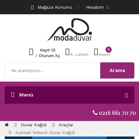
Mağaza Konumu
Hesabım
0
Kayıt Ol
A. Listem
Sepet
/
Oturum Aç
Arama
Menü
0216 661 70 70
Duvar Kağıdı
Araçlar
Açıktaki Yelkenli Duvar Kağıdı