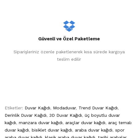
Güvenli ve Özel Paketleme
Siparişleriniz özenle paketlenerek kısa sürede kargoya
teslim edilir
Etiketler:
Duvar Kağıdı
,
Modaduvar
,
Trend Duvar Kağıdı
,
Derinlik Duvar Kağıdı
,
3D Duvar Kağıdı
,
üç boyutlu duvar
kağıdı
,
manzara duvar kağıdı
,
araçlar duvar kağıdı
,
araç temalı
duvar kağıdı
,
bisiklet duvar kağıdı
,
araba duvar kağıdı
,
spor
araba duvar kağıdı
,
klasik araba duvar kağıdı
,
tarihi arabalar