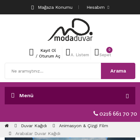
Mağaza Konumu
Hesabım
0
Kayıt Ol
A. Listem
Sepet
/
Oturum Aç
Arama
Menü
0216 661 70 70
Duvar Kağıdı
Animasyon & Çizgi Film
Arabalar Duvar Kağıdı