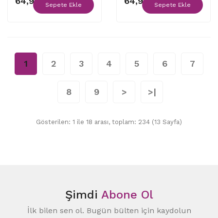
64,90 ₺
64,90 ₺
Sepete Ekle
Sepete Ekle
1
2
3
4
5
6
7
8
9
>
>|
Gösterilen: 1 ile 18 arası, toplam: 234 (13 Sayfa)
Şimdi
Abone Ol
İlk bilen sen ol. Bugün bülten için kaydolun