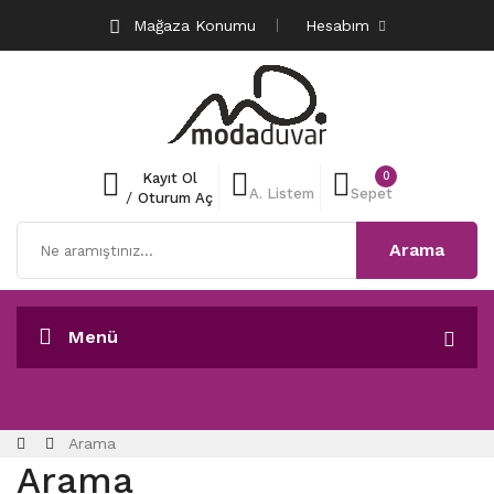
Mağaza Konumu
Hesabım
0
Kayıt Ol
A. Listem
Sepet
/
Oturum Aç
Arama
Menü
Arama
Arama