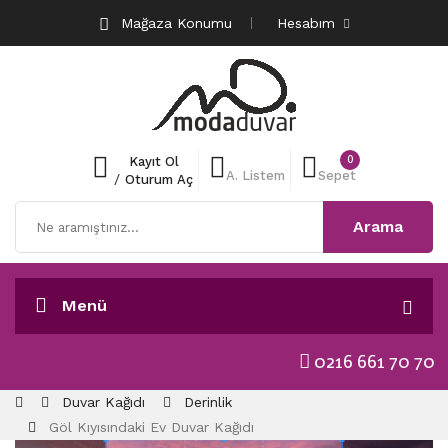
Mağaza Konumu
Hesabım
0
Kayıt Ol
A. Listem
Sepet
/
Oturum Aç
Arama
Menü
0216 661 70 70
Duvar Kağıdı
Derinlik
Göl Kıyısındaki Ev Duvar Kağıdı