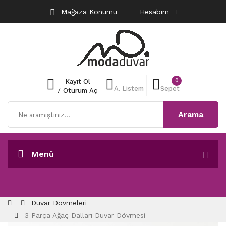
Mağaza Konumu
Hesabım
0
Kayıt Ol
A. Listem
Sepet
/
Oturum Aç
Arama
Menü
Duvar Dövmeleri
3 Parça Ağaç Dalları Duvar Dövmesi