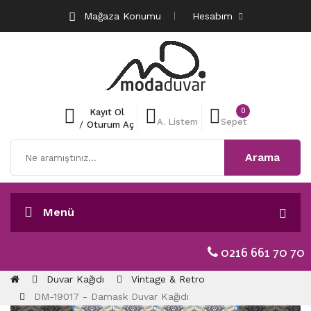
Mağaza Konumu
Hesabım
0
Kayıt Ol
A. Listem
Sepet
/
Oturum Aç
Arama
Menü
0216 661 70 70
Duvar Kağıdı
Vintage & Retro
DM-19017 - Damask Duvar Kağıdı