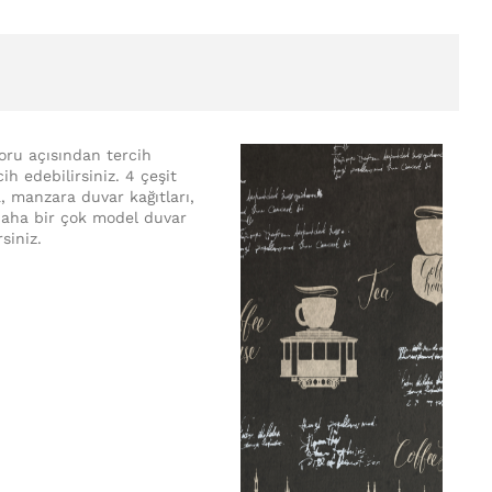
koru açısından tercih
ih edebilirsiniz. 4 çeşit
a, manzara duvar kağıtları,
e daha bir çok model duvar
rsiniz.