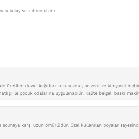
ması kolay ve zahmetsizdir
inde üretilen duvar kağıtları kokusuzdur, solvent ve kimyasal hiç
tlığı ile çocuk odalarına uygulanabilir. Kalite belgeli baskı maki
arı solmaya karşı uzun ömürlüdür. Özel kullanılan boyalar sayesin