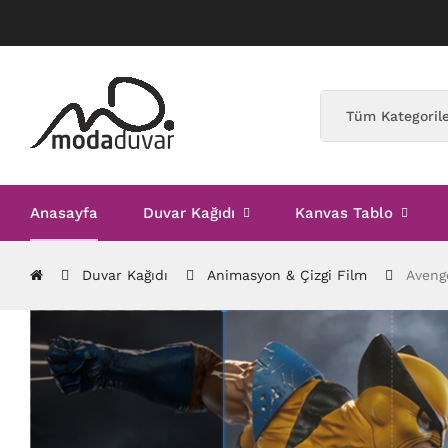
Anasayfa
Duvar Kağıdı
Kanvas Tablo
Duvar Kağıdı
Animasyon & Çizgi Film
Aveng