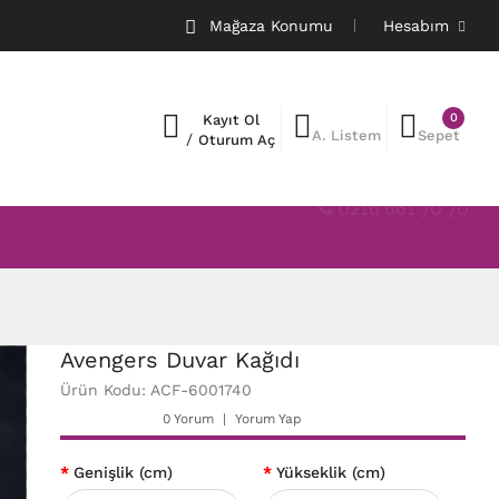
Mağaza Konumu
Hesabım
0
Kayıt Ol
A. Listem
Sepet
/
Oturum Aç
0216 661 70 70
Avengers Duvar Kağıdı
Ürün Kodu: ACF-6001740
0 Yorum
Yorum Yap
Genişlik (cm)
Yükseklik (cm)