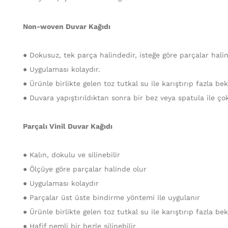
Non-woven Duvar Kağıdı
● Dokusuz, tek parça halindedir, isteğe göre parçalar halind
● Uygulaması kolaydır.
● Ürünle birlikte gelen toz tutkal su ile karıştırıp fazla b
● Duvara yapıştırıldıktan sonra bir bez veya spatula ile ço
Parçalı Vinil Duvar Kağıdı
● Kalın, dokulu ve silinebilir
● Ölçüye göre parçalar halinde olur
● Uygulaması kolaydır
● Parçalar üst üste bindirme yöntemi ile uygulanır
● Ürünle birlikte gelen toz tutkal su ile karıştırıp fazla b
● Hafif nemli bir bezle silinebilir