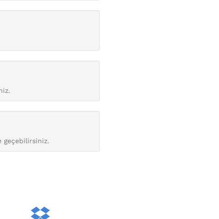
niz.
 geçebilirsiniz.