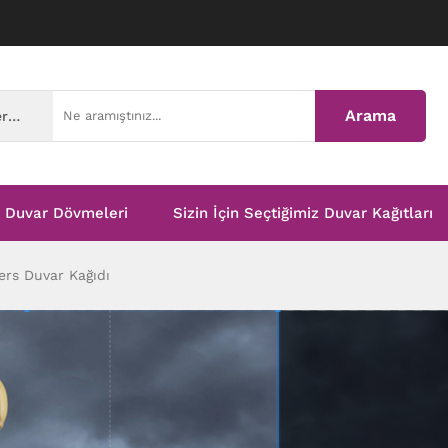
Arama
Tüm Kategoriler
Duvar Dövmeleri
Sizin İçin Seçtiğimiz Duvar Kağıtları
ers Duvar Kağıdı