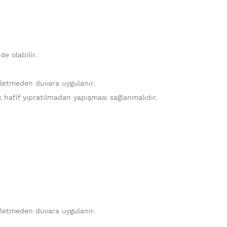
e olabilir.
ekletmeden duvara uygulanır.
k hafif yıpratılmadan yapışması sağlanmalıdır.
ekletmeden duvara uygulanır.