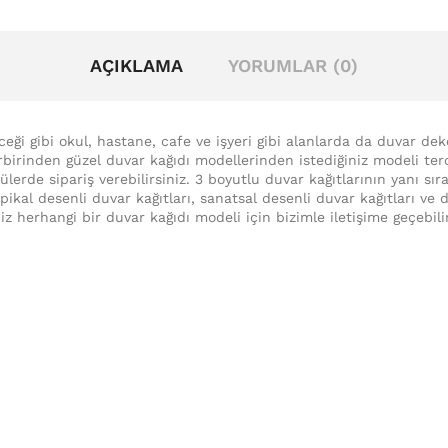
AÇIKLAMA
YORUMLAR (0)
eceği gibi okul, hastane, cafe ve işyeri gibi alanlarda da duvar de
irbirinden güzel duvar kağıdı modellerinden istediğiniz modeli terc
lerde sipariş verebilirsiniz. 3 boyutlu duvar kağıtlarının yanı sır
ropikal desenli duvar kağıtları, sanatsal desenli duvar kağıtları v
iz herhangi bir duvar kağıdı modeli için bizimle iletişime geçebili