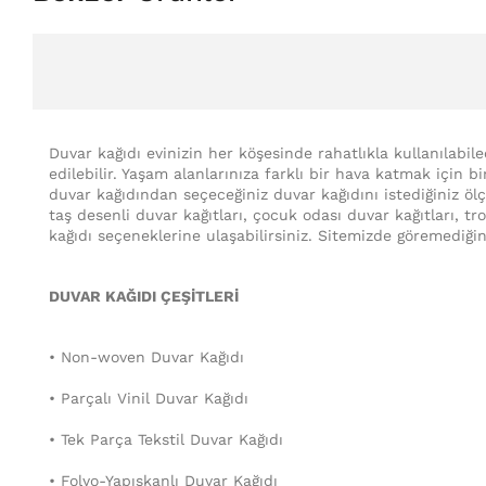
Duvar kağıdı evinizin her köşesinde rahatlıkla kullanılabil
edilebilir. Yaşam alanlarınıza farklı bir hava katmak için b
duvar kağıdından seçeceğiniz duvar kağıdını istediğiniz ölçü
taş desenli duvar kağıtları, çocuk odası duvar kağıtları, t
kağıdı seçeneklerine ulaşabilirsiniz. Sitemizde göremediğin
DUVAR KAĞIDI ÇEŞİTLERİ
• Non-woven Duvar Kağıdı
• Parçalı Vinil Duvar Kağıdı
• Tek Parça Tekstil Duvar Kağıdı
• Folyo-Yapışkanlı Duvar Kağıdı