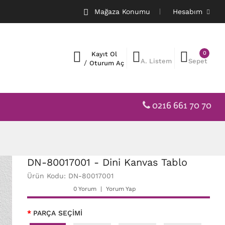
Mağaza Konumu
Hesabım
0
Kayıt Ol
A. Listem
Sepet
/
Oturum Aç
0216 661 70 70
DN-80017001 - Dini Kanvas Tablo
Ürün Kodu: DN-80017001
0 Yorum
Yorum Yap
PARÇA SEÇİMİ