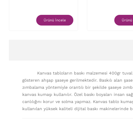
Ürünü İncele
Ürünü 
Kanvas tabloların baskı malzemesi 400gr tuva
gösteren ahşap şaseye gerilmektedir. Baskılı alan şa
zımbalama yöntemiyle orantılı bir şekilde şaseye zımba
kanvas kumaşı kullanılır. Özel baskı boyaları insan sa
canlılığını korur ve solma yapmaz. Kanvas tablo kumaşı
kullanılan yüksek kaliteli dijital baskı makinelerinde 