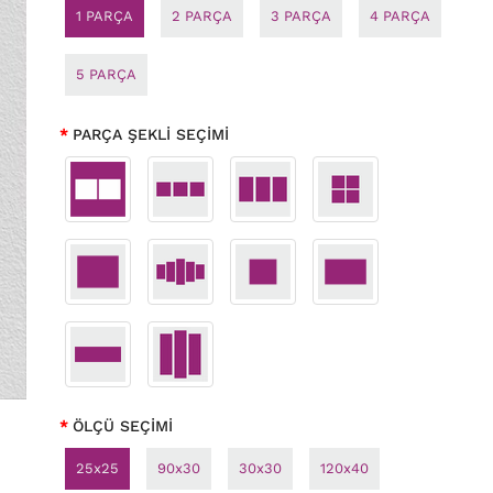
1 PARÇA
2 PARÇA
3 PARÇA
4 PARÇA
5 PARÇA
PARÇA ŞEKLİ SEÇİMİ
ÖLÇÜ SEÇİMİ
25x25
90x30
30x30
120x40