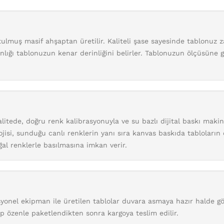
ulmuş masif ahşaptan üretilir. Kaliteli şase sayesinde tablonuz 
nlığı tablonuzun kenar derinliğini belirler. Tablonuzun ölçüsüne 
litede, doğru renk kalibrasyonuyla ve su bazlı dijital baskı maki
jisi, sunduğu canlı renklerin yanı sıra kanvas baskıda tabloların
al renklerle basılmasına imkan verir.
onel ekipman ile üretilen tablolar duvara asmaya hazır halde gön
p özenle paketlendikten sonra kargoya teslim edilir.