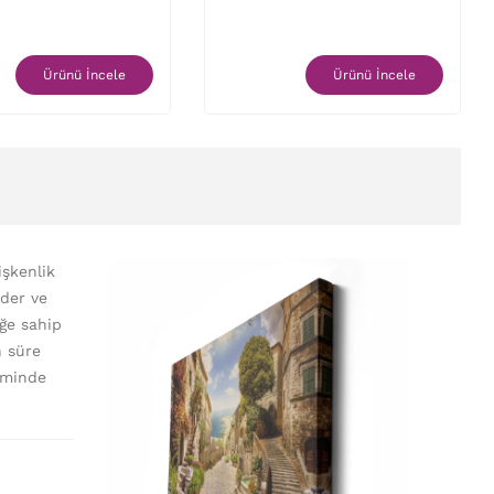
Ürünü İncele
Ürünü İncele
şkenlik
eder ve
iğe sahip
n süre
timinde