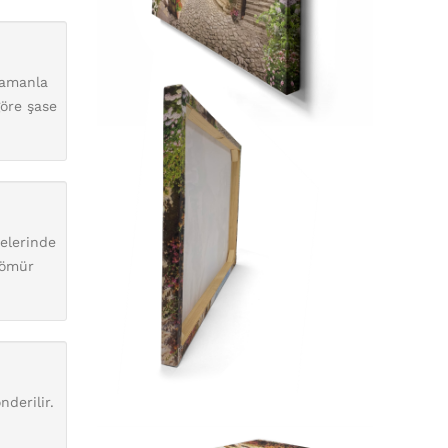
zamanla
göre şase
nelerinde
 ömür
derilir.