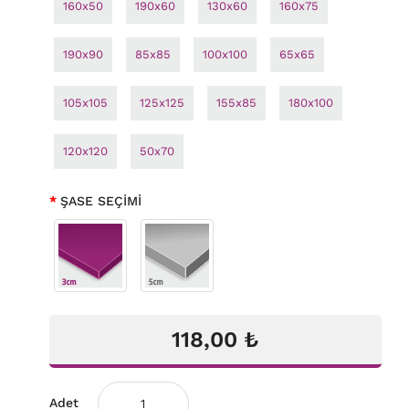
160x50
190x60
130x60
160x75
190x90
85x85
100x100
65x65
105x105
125x125
155x85
180x100
120x120
50x70
ŞASE SEÇİMİ
118,00 ₺
Adet