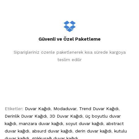
Güvenli ve Özel Paketleme
Siparişleriniz özenle paketlenerek kısa sürede kargoya
teslim edilir
Etiketler:
Duvar Kağıdı
,
Modaduvar
,
Trend Duvar Kağıdı
,
Derinlik Duvar Kağıdı
,
3D Duvar Kağıdı
,
üç boyutlu duvar
kağıdı
,
manzara duvar kağıdı
,
soyut duvar kağıdı
,
abstract
duvar kağıdı
,
absurd duvar kağıdı
,
derin duvar kağıdı
,
kutulu
duvar kağıdı
,
gökkuşağı duvar kağıdı