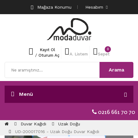
Mağaza Konumu
Hesabım
0
Kayıt Ol
A. Listem
Sepet
/
Oturum Aç
Arama
Menü
0216 661 70 70
Duvar Kağıdı
Uzak Doğu
UD-200017016 - Uzak Doğu Duvar Kağıdı