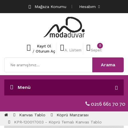
Mağaza Konumu
Hesabım
0
Kayıt Ol
A. Listem
Sepet
/
Oturum Aç
Arama
Menü
0216 661 70 70
Kanvas Tablo
Köprü Manzarası
KPR-120017003 - Köprü Temalı Kanvas Tablo