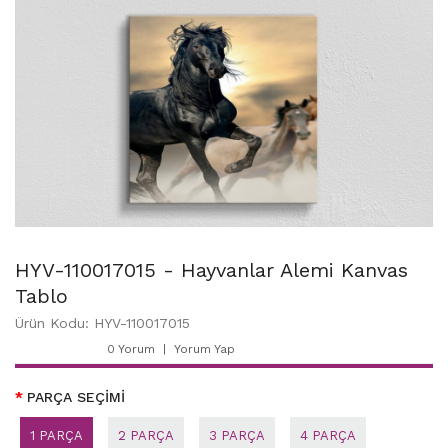
HYV-110017015 - Hayvanlar Alemi Kanvas
Tablo
Ürün Kodu: HYV-110017015
0 Yorum
Yorum Yap
PARÇA SEÇİMİ
1 PARÇA
2 PARÇA
3 PARÇA
4 PARÇA