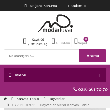
Mağaza Konumu
Hesabım
0
Kayıt Ol
A. Listem
Sepet
/
Oturum Aç
Arama
Menü
0216 661 70 70
Kanvas Tablo
Hayvanlar
HYV-110017015 - Hayvanlar Alemi Kanvas Tablo