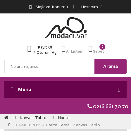
Mağaza Konumu
Hesabım
0
Kayıt Ol
A. Listem
Sepet
/
Oturum Aç
Arama
Menü
0216 661 70 70
Kanvas Tablo
Harita
DH-90017021 - Harita Temalı Kanvas Tablo