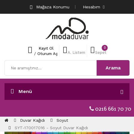
Mağaza Konumu
Hesabım
0
Kayıt Ol
A. Listem
Sepet
/
Oturum Aç
Arama
Menü
0216 661 70 70
Duvar Kağıdı
Soyut
SYT-170017016 - Soyut Duvar Kağıdı