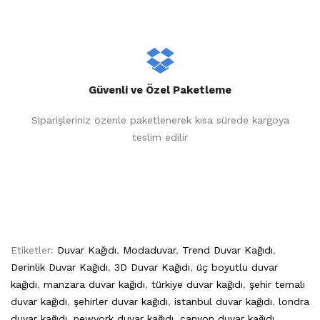
Güvenli ve Özel Paketleme
Siparişleriniz özenle paketlenerek kısa sürede kargoya
teslim edilir
Etiketler:
Duvar Kağıdı
,
Modaduvar
,
Trend Duvar Kağıdı
,
Derinlik Duvar Kağıdı
,
3D Duvar Kağıdı
,
üç boyutlu duvar
kağıdı
,
manzara duvar kağıdı
,
türkiye duvar kağıdı
,
şehir temalı
duvar kağıdı
,
şehirler duvar kağıdı
,
istanbul duvar kağıdı
,
londra
duvar kağıdı
,
newyork duvar kağıdı
,
canyon duvar kağıdı
,