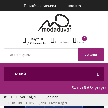
Mağaza Konumu
Hesabım
0
Kayıt Ol
A. Listem
Sepet
/
Oturum Aç
Arama
Menü
0216 661 70 70
Duvar Kağıdı
Şehirler
DS-180017012 - Şehir Duvar Kağıdı