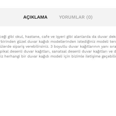
AÇIKLAMA
YORUMLAR (0)
eceği gibi okul, hastane, cafe ve işyeri gibi alanlarda da duvar de
irbirinden güzel duvar kağıdı modellerinden istediğiniz modeli terc
lerde sipariş verebilirsiniz. 3 boyutlu duvar kağıtlarının yanı sır
ropikal desenli duvar kağıtları, sanatsal desenli duvar kağıtları v
iz herhangi bir duvar kağıdı modeli için bizimle iletişime geçebili