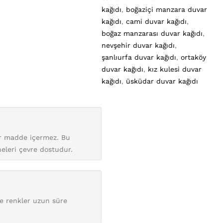
kağıdı
,
boğaziçi manzara duvar
kağıdı
,
cami duvar kağıdı
,
boğaz manzarası duvar kağıdı
,
nevşehir duvar kağıdı
,
şanlıurfa duvar kağıdı
,
ortaköy
duvar kağıdı
,
kız kulesi duvar
kağıdı
,
üsküdar duvar kağıdı
bir madde içermez. Bu
neleri çevre dostudur.
de renkler uzun süre