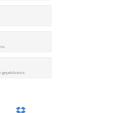
niz.
 geçebilirsiniz.