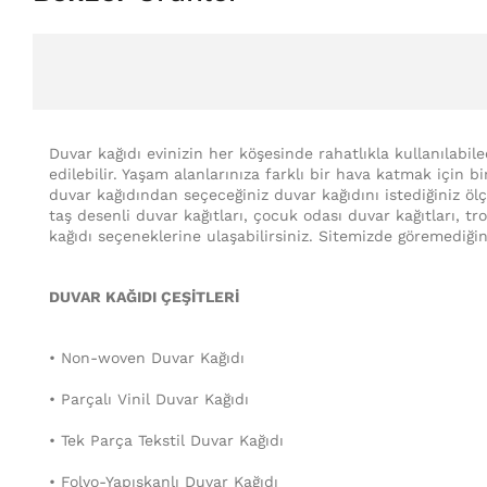
Duvar kağıdı evinizin her köşesinde rahatlıkla kullanılabil
edilebilir. Yaşam alanlarınıza farklı bir hava katmak için b
duvar kağıdından seçeceğiniz duvar kağıdını istediğiniz ölçü
taş desenli duvar kağıtları, çocuk odası duvar kağıtları, t
kağıdı seçeneklerine ulaşabilirsiniz. Sitemizde göremediğin
DUVAR KAĞIDI ÇEŞİTLERİ
• Non-woven Duvar Kağıdı
• Parçalı Vinil Duvar Kağıdı
• Tek Parça Tekstil Duvar Kağıdı
• Folyo-Yapışkanlı Duvar Kağıdı