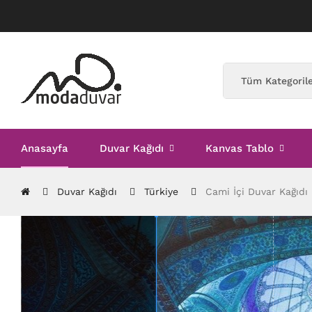
Anasayfa
Duvar Kağıdı
Kanvas Tablo
Duvar Kağıdı
Türkiye
Cami İçi Duvar Kağıdı