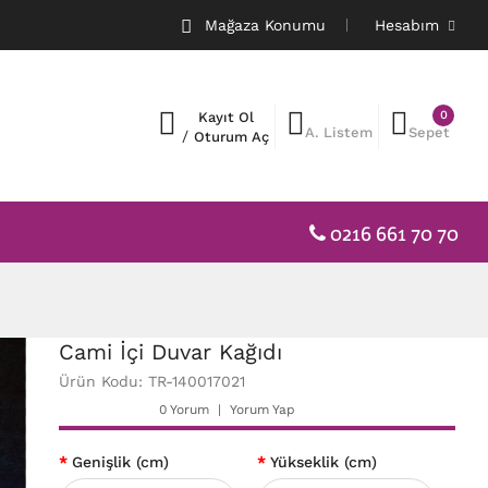
Mağaza Konumu
Hesabım
0
Kayıt Ol
A. Listem
Sepet
/
Oturum Aç
0216 661 70 70
Cami İçi Duvar Kağıdı
Ürün Kodu: TR-140017021
0 Yorum
Yorum Yap
Genişlik (cm)
Yükseklik (cm)