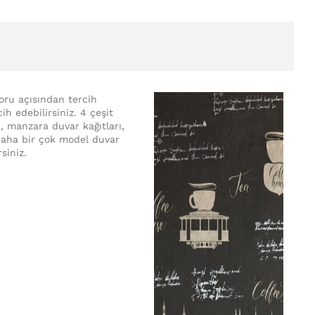
koru açısından tercih
ih edebilirsiniz. 4 çeşit
a, manzara duvar kağıtları,
e daha bir çok model duvar
rsiniz.