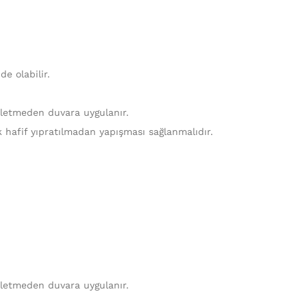
e olabilir.
ekletmeden duvara uygulanır.
k hafif yıpratılmadan yapışması sağlanmalıdır.
ekletmeden duvara uygulanır.