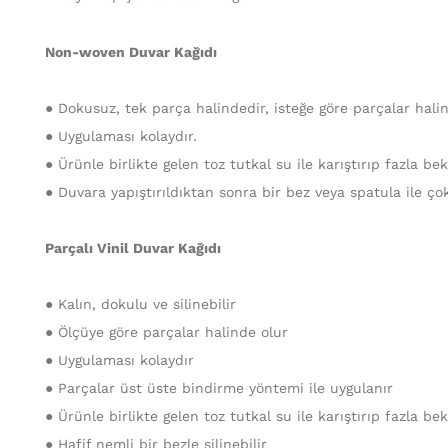
Non-woven Duvar Kağıdı
● Dokusuz, tek parça halindedir, isteğe göre parçalar halind
● Uygulaması kolaydır.
● Ürünle birlikte gelen toz tutkal su ile karıştırıp fazla b
● Duvara yapıştırıldıktan sonra bir bez veya spatula ile ço
Parçalı Vinil Duvar Kağıdı
● Kalın, dokulu ve silinebilir
● Ölçüye göre parçalar halinde olur
● Uygulaması kolaydır
● Parçalar üst üste bindirme yöntemi ile uygulanır
● Ürünle birlikte gelen toz tutkal su ile karıştırıp fazla b
● Hafif nemli bir bezle silinebilir