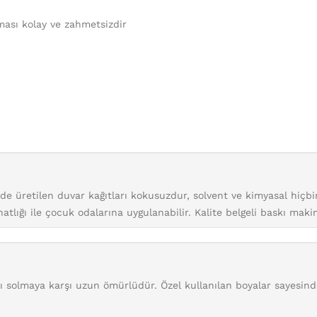
ması kolay ve zahmetsizdir
inde üretilen duvar kağıtları kokusuzdur, solvent ve kimyasal hiç
tlığı ile çocuk odalarına uygulanabilir. Kalite belgeli baskı maki
arı solmaya karşı uzun ömürlüdür. Özel kullanılan boyalar sayesin