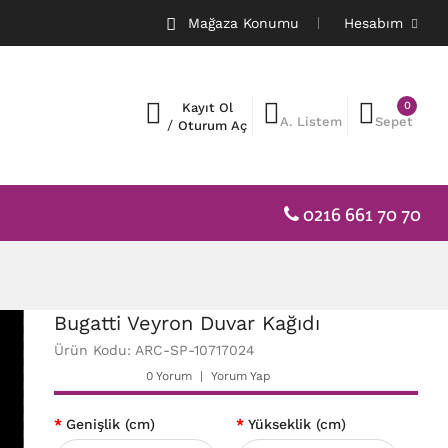
Mağaza Konumu
Hesabım
0
Kayıt Ol
A. Listem
Sepet
/
Oturum Aç
0216 661 70 70
Bugatti Veyron Duvar Kağıdı
Ürün Kodu: ARC-SP-10717024
0 Yorum
Yorum Yap
Genişlik (cm)
Yükseklik (cm)