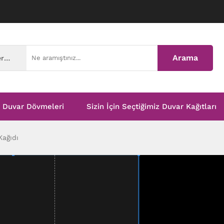
Arama
Tüm Kategoriler
Duvar Dövmeleri
Sizin İçin Seçtiğimiz Duvar Kağıtları
Kağıdı