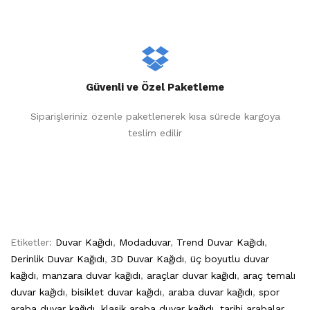
Güvenli ve Özel Paketleme
Siparişleriniz özenle paketlenerek kısa sürede kargoya
teslim edilir
Etiketler:
Duvar Kağıdı
,
Modaduvar
,
Trend Duvar Kağıdı
,
Derinlik Duvar Kağıdı
,
3D Duvar Kağıdı
,
üç boyutlu duvar
kağıdı
,
manzara duvar kağıdı
,
araçlar duvar kağıdı
,
araç temalı
duvar kağıdı
,
bisiklet duvar kağıdı
,
araba duvar kağıdı
,
spor
araba duvar kağıdı
,
klasik araba duvar kağıdı
,
tarihi arabalar