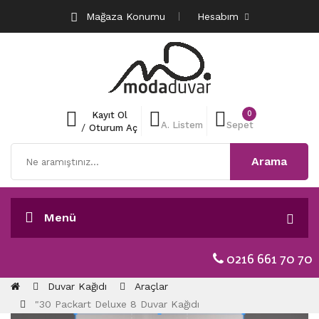
Mağaza Konumu
Hesabım
0
Kayıt Ol
A. Listem
Sepet
/
Oturum Aç
Arama
Menü
0216 661 70 70
Duvar Kağıdı
Araçlar
"30 Packart Deluxe 8 Duvar Kağıdı