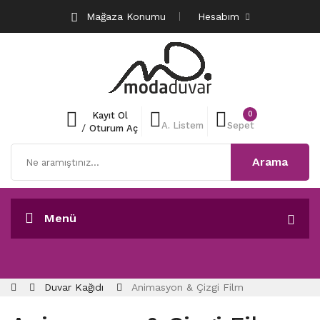
Mağaza Konumu
Hesabım
0
Kayıt Ol
A. Listem
Sepet
/
Oturum Aç
Arama
Menü
0216 661 70 70
Duvar Kağıdı
Animasyon & Çizgi Film