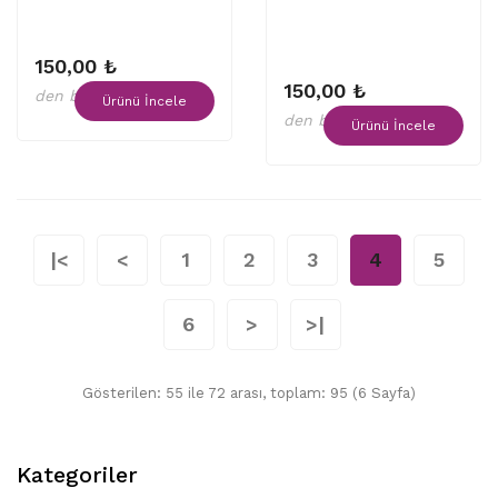
150,00 ₺
150,00 ₺
den başlayan fiyatlar
Ürünü İncele
den başlayan fiyatlar
Ürünü İncele
|<
<
1
2
3
4
5
6
>
>|
Gösterilen: 55 ile 72 arası, toplam: 95 (6 Sayfa)
Kategoriler