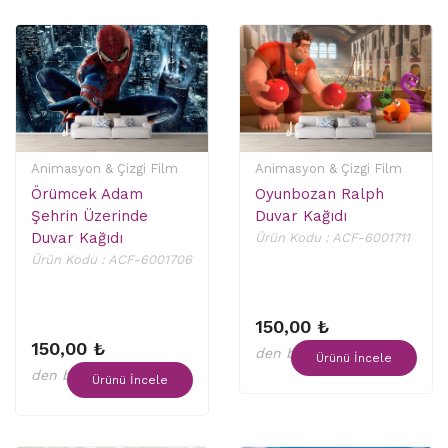
Animasyon & Çizgi Film
Animasyon & Çizgi Film
Örümcek Adam
Oyunbozan Ralph
Şehrin Üzerinde
Duvar Kağıdı
Duvar Kağıdı
Ürün Kodu : ACF-6001711
Ürün Kodu : ACF-6001706
150,00 ₺
150,00 ₺
den başlayan fiyatlar
Ürünü İncele
den başlayan fiyatlar
Ürünü İncele