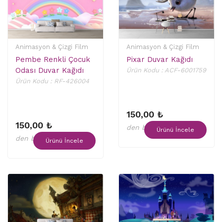
Animasyon & Çizgi Film
Animasyon & Çizgi Film
Pembe Renkli Çocuk
Pixar Duvar Kağıdı
Odası Duvar Kağıdı
Ürün Kodu : ACF-6001759
Ürün Kodu : RF-426004
150,00 ₺
150,00 ₺
den başlayan fiyatlar
Ürünü İncele
den başlayan fiyatlar
Ürünü İncele