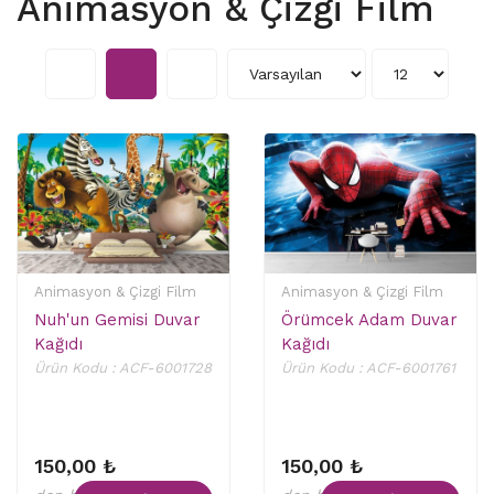
Animasyon & Çizgi Film
Animasyon & Çizgi Film
Animasyon & Çizgi Film
Nuh'un Gemisi Duvar
Örümcek Adam Duvar
Kağıdı
Kağıdı
Ürün Kodu : ACF-6001728
Ürün Kodu : ACF-6001761
150,00 ₺
150,00 ₺