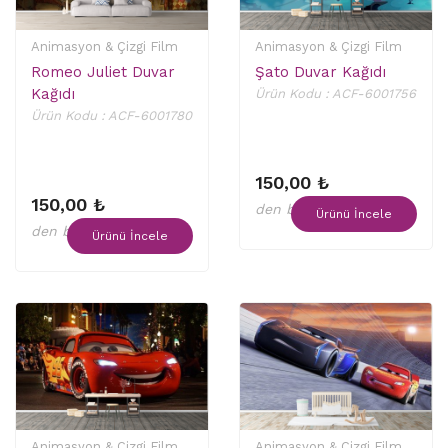
Animasyon & Çizgi Film
Animasyon & Çizgi Film
Romeo Juliet Duvar
Şato Duvar Kağıdı
Kağıdı
Ürün Kodu : ACF-6001756
Ürün Kodu : ACF-6001780
150,00 ₺
150,00 ₺
den başlayan fiyatlar
Ürünü İncele
den başlayan fiyatlar
Ürünü İncele
Animasyon & Çizgi Film
Animasyon & Çizgi Film