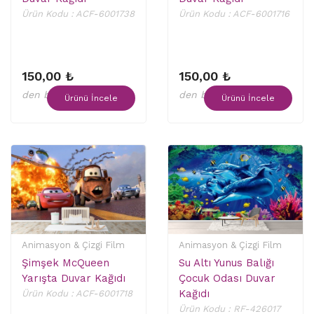
Ürün Kodu : ACF-6001738
Ürün Kodu : ACF-6001716
150,00 ₺
150,00 ₺
den başlayan fiyatlar
den başlayan fiyatlar
Ürünü İncele
Ürünü İncele
Animasyon & Çizgi Film
Animasyon & Çizgi Film
Şimşek McQueen
Su Altı Yunus Balığı
Yarışta Duvar Kağıdı
Çocuk Odası Duvar
Kağıdı
Ürün Kodu : ACF-6001718
Ürün Kodu : RF-426017