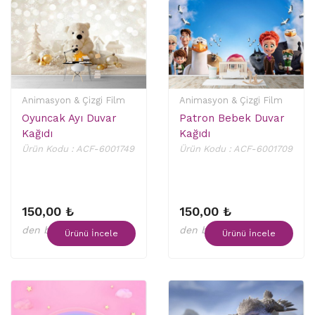
Animasyon & Çizgi Film
Animasyon & Çizgi Film
Oyuncak Ayı Duvar
Patron Bebek Duvar
Kağıdı
Kağıdı
Ürün Kodu : ACF-6001749
Ürün Kodu : ACF-6001709
150,00 ₺
150,00 ₺
den başlayan fiyatlar
den başlayan fiyatlar
Ürünü İncele
Ürünü İncele