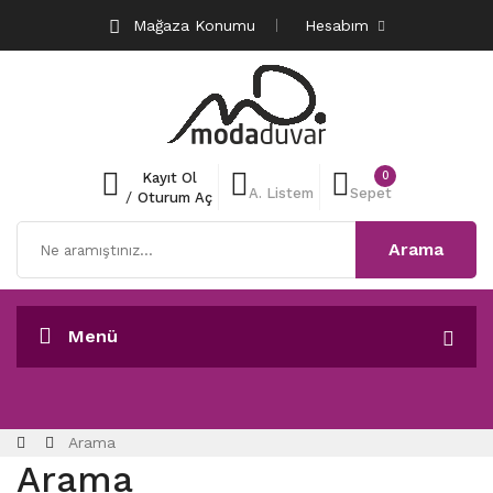
Mağaza Konumu
Hesabım
0
Kayıt Ol
A. Listem
Sepet
/
Oturum Aç
Arama
Menü
Arama
Arama