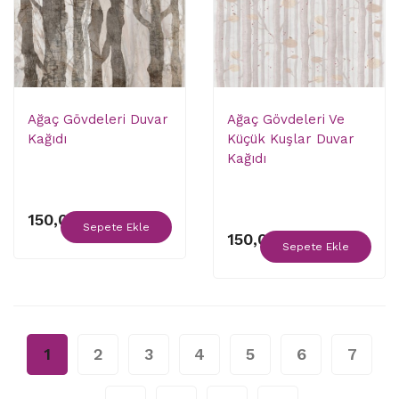
Ağaç Gövdeleri Duvar
Ağaç Gövdeleri Ve
Kağıdı
Küçük Kuşlar Duvar
Kağıdı
150,00 ₺
Sepete Ekle
150,00 ₺
Sepete Ekle
1
2
3
4
5
6
7